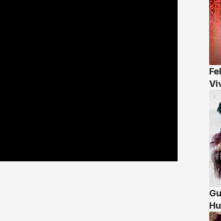
Fe
Vi
Gu
Hu