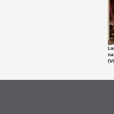
La
na
(V