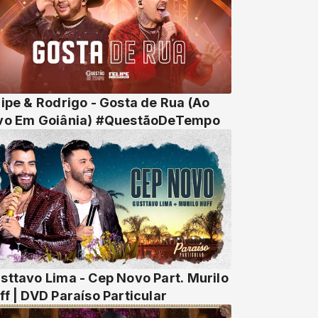
lipe & Rodrigo - Gosta de Rua (Ao
vo Em Goiânia) #QuestãoDeTempo
sttavo Lima - Cep Novo Part. Murilo
ff | DVD Paraíso Particular