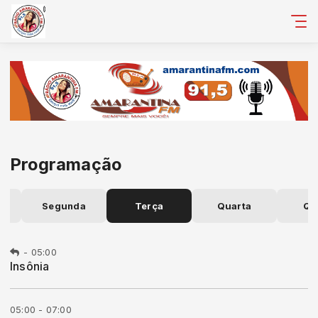
Programação
o
Segunda
Terça
Quarta
Qu
-
05:00
Insônia
05:00 - 07:00